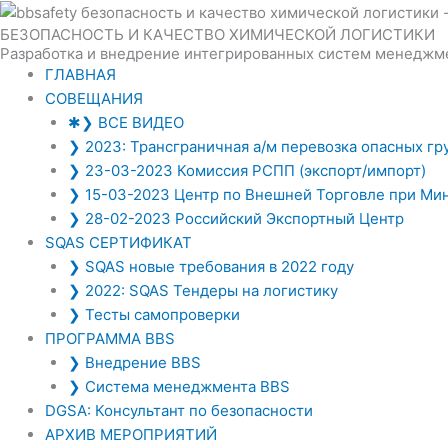
НОВОСТИ И ЛУЧШИЕ ПРАКТИКИ
БЕЗОПАСНОСТЬ И КАЧЕСТВО ХИМИЧЕСКОЙ ЛОГИСТИКИ
Разработка и внедрение интегрированных систем менеджм
ОПАСНЫЕ ГРУЗЫ РОССИЯ-КИТАЙ
ГЛАВНАЯ
СОВЕЩАНИЯ
✱❯ ВСЕ ВИДЕО
ХИМИЧЕСКИЙ ТРИАТЛОН
❯ 2023: Трансграничная а/м перевозка опасных гр
❯ 23-03-2023 Комиссия РСПП (экспорт/импорт)
❯ 15-03-2023 Центр по Внешней Торговле при Ми
ВЕБИНАР РСХ - ИНДИЙСКИЙ ОПЫТ
❯ 28-02-2023 Российский Экспортный Центр
SQAS СЕРТИФИКАТ
❯ SQAS новые требования в 2022 году
ОПАСНЫЕ ГРУЗЫ НА Ж/Д
❯ 2022: SQAS Тендеры на логистику
❯ Тесты самопроверки
Внедрение
BBS
- Программы 
ПРОГРАММА BBS
❯ Внедрение BBS
Декарбониза
❯ Система менеджмента BBS
Где взять
SQAS
сертификат
? Сколько сто
DGSA: Консультант по безопасности
ТЕХНОЛОГИЧЕСКАЯ ИННОВАЦИЯ ОТ HOYER GROUP ДЛЯ Т
АРХИВ МЕРОПРИЯТИЙ