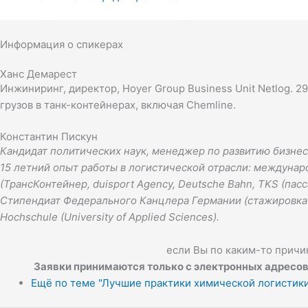
Разработка концепции и внедрение технологии испол
Информация о спикерах
Ханс Демарест
Инжиниринг, директор, Hoyer Group Business Unit Netlog
. 2
грузов в танк-контейнерах, включая
Chemline
.
Константин Пискун
Кандидат политических наук, менеджер по развитию бизнеса 
15 летний опыт работы в логистической отрасли: междуна
(ТрансКонтейнер, duisport Agency, Deutsche Bahn, TKS (пасс
Стипендиат Федерального Канцлера Германии (стажировка 
Hochschule (University of Applied Sciences).
если Вы по каким-то причин
Заявки принимаются только с электронных адресов,
Ещё по теме "Лучшие практики химической логистик