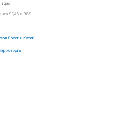
ента SQAS и BBS
узов Россия-Китай
нпромторге
Безопасного Поведения. Что потребуется?
ChemoLogic - Цифровые решения для цепей поста
ция цепей поставок химической продукции
ит? Сколько времени?
АНК-КОНТЕЙНЕРОВ