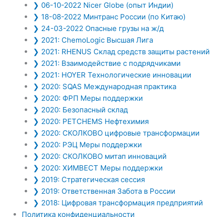
❯ 06-10-2022 Nicer Globe (опыт Индии)
Российский Союз Химиков совместно с HOYER Group пр
❯ 18-08-2022 Минтранс России (по Китаю)
❯ 24-03-2022 Опасные грузы на ж/д
❯ 2021: ChemoLogic Высшая Лига
Российский Союз Химиков
– крупнейшее отраслевое объед
❯ 2021: RHENUS Склад средств защиты растений
отраслевые научно-исследовательские, проектные и учебн
❯ 2021: Взаимодействие с подрядчиками
❯ 2021: HOYER Технологические инновации
HOYER Group
— международная частная компания. Управляе
❯ 2020: SQAS Международная практика
более 70 лет.
❯ 2020: ФРП Меры поддержки
Комплексный провайдер логистических услуг для не
❯ 2020: Безопасный склад
Провайдер интермодальных логистических решений (
❯ 2020: PETCHEMS Нефтехимия
Оператор сервисной сети станций очистки, ремонта и
❯ 2020: СКОЛКОВО цифровые трансформации
Аренда танк-контейнеров и IBC (металлические).
❯ 2020: РЭЦ Меры поддержки
❯ 2020: СКОЛКОВО митап инноваций
❯ 2020: ХИМВЕСТ Меры поддержки
❯ 2019: Стратегическая сессия
Услуги HOYER Group в России:
❯ 2019: Ответственная Забота в России
Сдача в аренду танк-контейнеров (~ 40.000 флот танк
❯ 2018: Цифровая трансформация предприятий
Техническое обслуживание, ремонт, очистка, освиде
Политика конфиденциальности
Инженерный консалтинг и техническая подготовка та