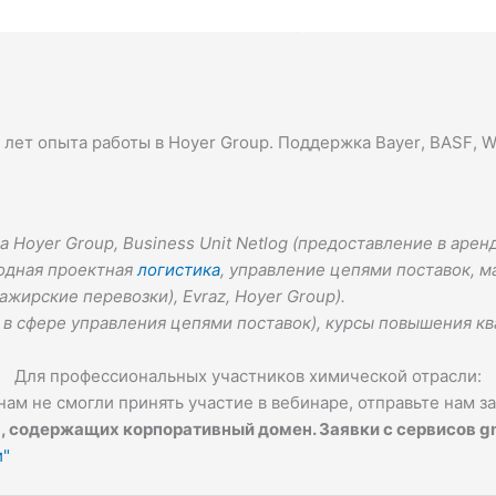
ьзования танк-контейнернов для перевозки жидких химичес
9 лет опыта работы в
Hoyer Group
. Поддержка
Bayer
,
BASF
,
W
Hoyer Group, Business Unit Netlog (предоставление в аренд
родная проектная
логистика
, управление цепями поставок, м
ажирские перевозки), Evraz, Hoyer Group).
в сфере управления цепями поставок), курсы повышения кв
Для профессиональных участников химической отрасли:
ам не смогли принять участие в вебинаре, отправьте нам з
 содержащих корпоративный домен. Заявки с сервисов gmai
и"