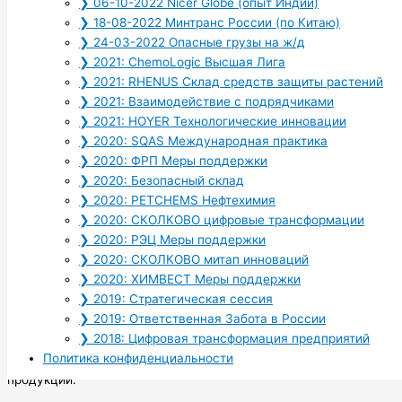
❯ 06-10-2022 Nicer Globe (опыт Индии)
решения для цепей
❯ 18-08-2022 Минтранс России (по Китаю)
поставок химической
❯ 24-03-2022 Опасные грузы на ж/д
продукции
❯ 2021: ChemoLogic Высшая Лига
❯ 2021: RHENUS Склад средств защиты растений
Декарбонизация цепей
❯ 2021: Взаимодействие с подрядчиками
поставок химической
❯ 2021: HOYER Технологические инновации
продукции
❯ 2020: SQAS Международная практика
❯ 2020: ФРП Меры поддержки
Где взять
SQAS
сертификат
? Сколько
❯ 2020: Безопасный склад
стоит? Сколько времени?
❯ 2020: PETCHEMS Нефтехимия
❯ 2020: СКОЛКОВО цифровые трансформации
❯ 2020: РЭЦ Меры поддержки
БЕЗОПАСНОЕ СКЛАДИРОВАНИЕ ХИМИЧЕСКОЙ
❯ 2020: СКОЛКОВО митап инноваций
ПРОДУКЦИИ
❯ 2020: ХИМВЕСТ Меры поддержки
❯ 2019: Стратегическая сессия
27 августа 2020 года Российский Союз Химиков проводит
❯ 2019: Ответственная Забота в России
встречу-вебинар для продвижения лучших практик в сфере
❯ 2018: Цифровая трансформация предприятий
безопасности, охраны окружающей среды и здоровья во
Политика конфиденциальности
время хранения и складской обработки химической
продукции.