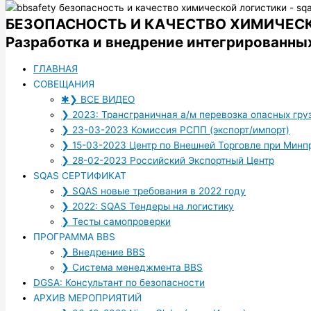
НОВОСТИ И ЛУЧШИЕ ПРАКТИКИ
БЕЗОПАСНОСТЬ И КАЧЕСТВО ХИМИЧЕС
Разработка и внедрение интегрированны
ОПАСНЫЕ ГРУЗЫ РОССИЯ-КИТАЙ
ГЛАВНАЯ
СОВЕЩАНИЯ
✱❯ ВСЕ ВИДЕО
❯ 2023: Трансграничная а/м перевозка опасных гру
ХИМИЧЕСКИЙ ТРИАТЛОН
❯ 23-03-2023 Комиссия РСПП (экспорт/импорт)
❯ 15-03-2023 Центр по Внешней Торговле при Минп
❯ 28-02-2023 Российский Экспортный Центр
ВЕБИНАР РСХ - ИНДИЙСКИЙ ОПЫТ
SQAS СЕРТИФИКАТ
❯ SQAS новые требования в 2022 году
❯ 2022: SQAS Тендеры на логистику
ОПАСНЫЕ ГРУЗЫ НА Ж/Д
❯ Тесты самопроверки
ПРОГРАММА BBS
Внедрение
BBS
- Программы
❯ Внедрение BBS
Безопасного Поведения. Что
❯ Система менеджмента BBS
потребуется?
DGSA: Консультант по безопасности
АРХИВ МЕРОПРИЯТИЙ
ChemoLogic - Цифровые