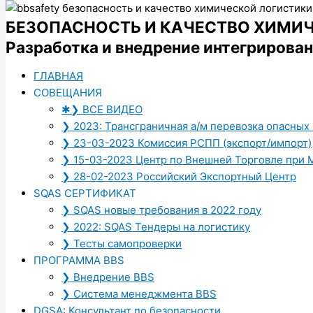
НОВОСТИ И ЛУЧШИЕ ПРАКТИКИ
БЕЗОПАСНОСТЬ И КАЧЕСТВО ХИМИ
Разработка и внедрение интегрирова
ОПАСНЫЕ ГРУЗЫ РОССИЯ-КИТАЙ
ГЛАВНАЯ
СОВЕЩАНИЯ
✱❯ ВСЕ ВИДЕО
ХИМИЧЕСКИЙ ТРИАТЛОН
❯ 2023: Трансграничная а/м перевозка опасных
❯ 23-03-2023 Комиссия РСПП (экспорт/импорт)
❯ 15-03-2023 Центр по Внешней Торговле при
❯ 28-02-2023 Российский Экспортный Центр
ВЕБИНАР РСХ - ИНДИЙСКИЙ ОПЫТ
SQAS СЕРТИФИКАТ
❯ SQAS новые требования в 2022 году
❯ 2022: SQAS Тендеры на логистику
ОПАСНЫЕ ГРУЗЫ НА Ж/Д
❯ Тесты самопроверки
ПРОГРАММА BBS
Внедрение
BBS
- 
❯ Внедрение BBS
❯ Система менеджмента BBS
DGSA: Консультант по безопасности