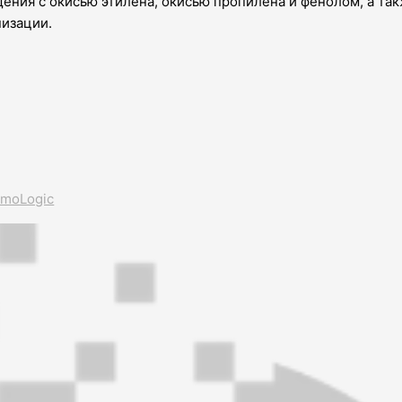
ения с окисью этилена, окисью пропилена и фенолом, а та
изации.
emoLogic