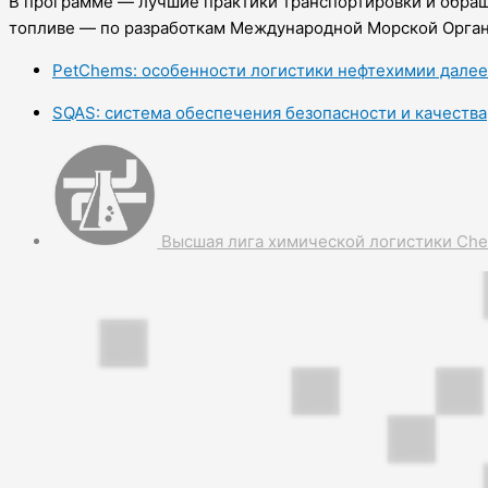
В программе — лучшие практики транспортировки и обращ
топливе — по разработкам Международной Морской Орган
PetChems: особенности логистики нефтехимии далее
SQAS: система обеспечения безопасности и качества
Высшая лига химической логистики Ch